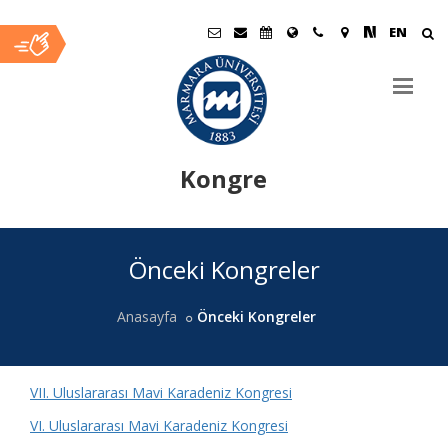
EN
Kongre
Ana
Önceki Kongreler
İçerik
Anasayfa
Önceki Kongreler
VII. Uluslararası Mavi Karadeniz Kongresi
VI. Uluslararası Mavi Karadeniz Kongresi