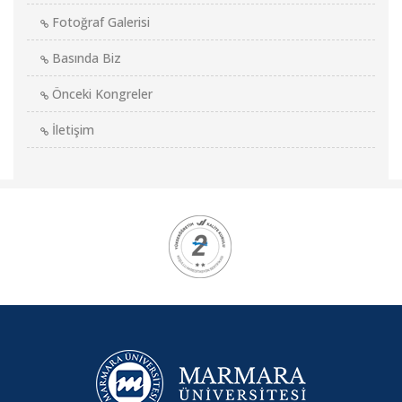
Fotoğraf Galerisi
Basında Biz
Önceki Kongreler
İletişim
Kurumsal
Logolar