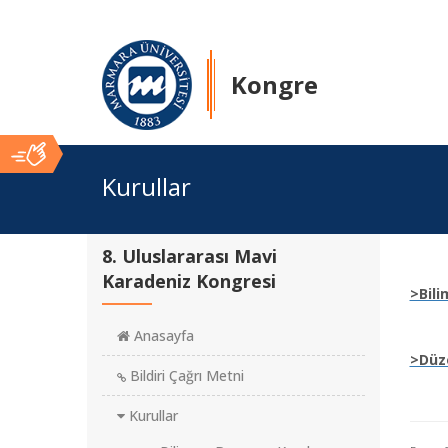
Kongre
Ana
Kurullar
İçerik
8. Uluslararası Mavi
Karadeniz Kongresi
>Bili
Anasayfa
>Düz
Bildiri Çağrı Metni
Kurullar