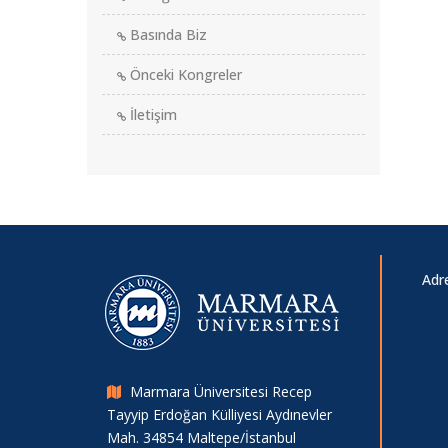
Basında Biz
Önceki Kongreler
İletişim
Adr
Marmara Üniversitesi Recep
Tayyip Erdoğan Külliyesi Aydınevler
Mah. 34854 Maltepe/İstanbul