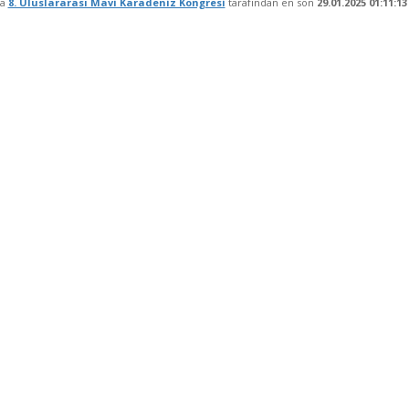
fa
8. Uluslararası Mavi Karadeniz Kongresi
tarafından en son
29.01.2025 01:11:13